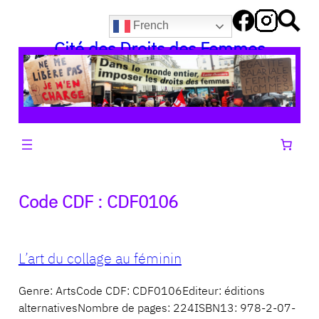
Aller
French
au
Cité des Droits des Femmes
contenu
Code CDF :
CDF0106
L’art du collage au féminin
Genre: ArtsCode CDF: CDF0106Editeur: éditions
alternativesNombre de pages: 224ISBN13: 978-2-07-