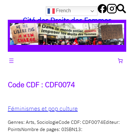
Aller
French
au
Cité des Droits des Femmes
contenu
Code CDF :
CDF0074
Féminismes et pop culture
Genres: Arts, SociologieCode CDF: CDF0074Editeur:
PointsNombre de pages: 0ISBN13: