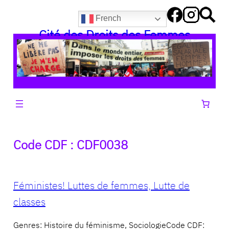
Aller
French
au
Cité des Droits des Femmes
contenu
Code CDF :
CDF0038
Féministes! Luttes de femmes, Lutte de
classes
Genres: Histoire du féminisme, SociologieCode CDF: