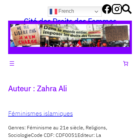
Aller
French
au
Cité des Droits des Femmes
contenu
Auteur :
Zahra Ali
Féminismes islamiques
Genres: Féminisme au 21e siècle, Religions,
SociologieCode CDF: CDF0051Editeur: La