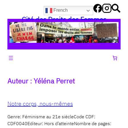
Aller
French
au
Cité des Droits des Femmes
contenu
Auteur :
Yéléna Perret
Notre corps, nous-mêmes
Genre: Féminisme au 21e siècleCode CDF:
CDF0040Editeur: Hors d’atteinteNombre de pages: