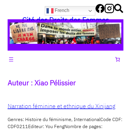
Aller
French
au
Cité des Droits des Femmes
contenu
Auteur :
Xiao Pélissier
Narration féminine et ethnique du Xinjiang
Genres: Histoire du féminisme, InternationalCode CDF:
CDF0211Editeur: You FengNombre de pages: