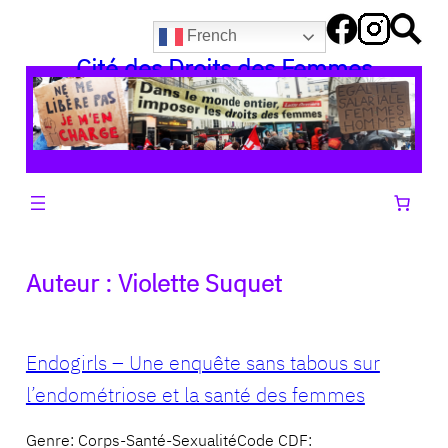
Aller
French
au
Cité des Droits des Femmes
contenu
Auteur :
Violette Suquet
Endogirls – Une enquête sans tabous sur
l’endométriose et la santé des femmes
Genre: Corps-Santé-SexualitéCode CDF: