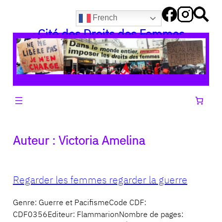
Aller
French
au
Cité des Droits des Femmes
contenu
Auteur :
Victoria Amelina
Regarder les femmes regarder la guerre
Genre: Guerre et PacifismeCode CDF:
CDF0356Editeur: FlammarionNombre de pages: