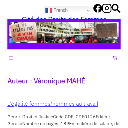
Aller
French
au
Cité des Droits des Femmes
contenu
Auteur :
Véronique MAHÉ
L’égalité femmes/hommes au travail
Genre: Droit et JusticeCode CDF: CDF0126Editeur:
GeresoNombre de pages: 189En matière de salaire, de