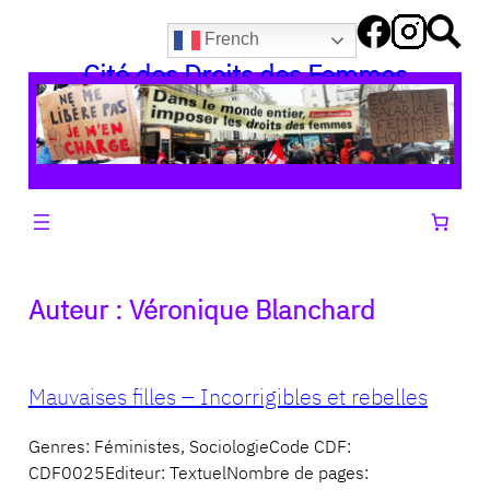
Aller
French
au
Cité des Droits des Femmes
contenu
Auteur :
Véronique Blanchard
Mauvaises filles – Incorrigibles et rebelles
Genres: Féministes, SociologieCode CDF:
CDF0025Editeur: TextuelNombre de pages: