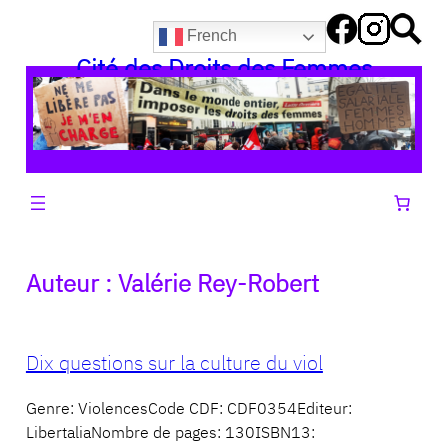
Aller
French
au
Cité des Droits des Femmes
contenu
Auteur :
Valérie Rey-Robert
Dix questions sur la culture du viol
Genre: ViolencesCode CDF: CDF0354Editeur:
LibertaliaNombre de pages: 130ISBN13: