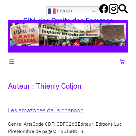
Aller
French
au
Cité des Droits des Femmes
contenu
Auteur :
Thierry Coljon
Les amazones de la chanson
Genre: ArtsCode CDF: CDF0263Editeur: Editions Luc
PireNombre de pages: 160ISBN13: