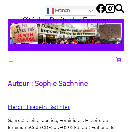
Aller
French
au
Cité des Droits des Femmes
contenu
Auteur :
Sophie Sachnine
Merci Elisabeth Badinter
Genres: Droit et Justice, Féministes, Histoire du
féminismeCode CDF: CDF0202Editeur: Editions de