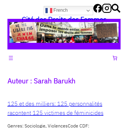
Aller
French
au
Cité des Droits des Femmes
contenu
Auteur :
Sarah Barukh
125 et des milliers: 125 personnalités
racontent 125 victimes de féminicides
Genres: Sociologie, ViolencesCode CDF: