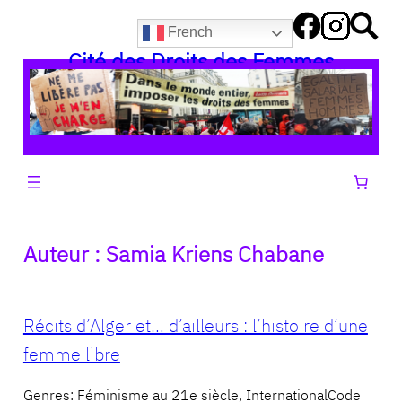
Aller
French
au
Cité des Droits des Femmes
contenu
Auteur :
Samia Kriens Chabane
Récits d’Alger et… d’ailleurs : l’histoire d’une
femme libre
Genres: Féminisme au 21e siècle, InternationalCode