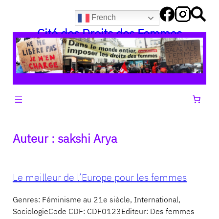
Aller
French
au
Cité des Droits des Femmes
contenu
Auteur :
sakshi Arya
Le meilleur de l’Europe pour les femmes
Genres: Féminisme au 21e siècle, International,
SociologieCode CDF: CDF0123Editeur: Des femmes