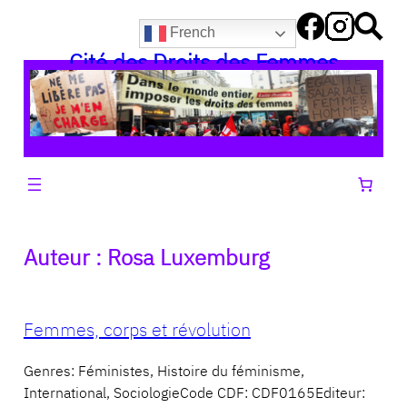
Aller
French
au
Cité des Droits des Femmes
contenu
Auteur :
Rosa Luxemburg
Femmes, corps et révolution
Genres: Féministes, Histoire du féminisme,
International, SociologieCode CDF: CDF0165Editeur: