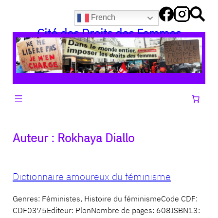
Aller
French
au
Cité des Droits des Femmes
contenu
Auteur :
Rokhaya Diallo
Dictionnaire amoureux du féminisme
Genres: Féministes, Histoire du féminismeCode CDF:
CDF0375Editeur: PlonNombre de pages: 608ISBN13: