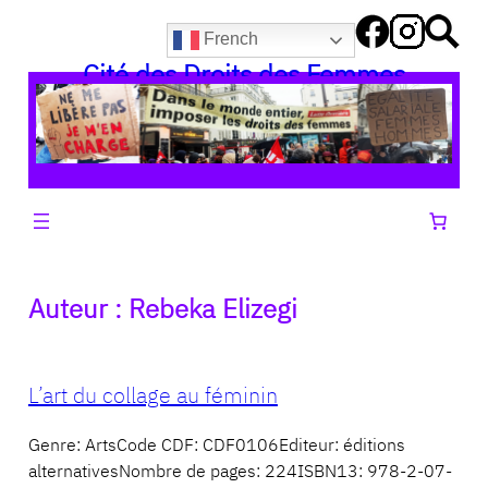
Aller
French
au
Cité des Droits des Femmes
contenu
Auteur :
Rebeka Elizegi
L’art du collage au féminin
Genre: ArtsCode CDF: CDF0106Editeur: éditions
alternativesNombre de pages: 224ISBN13: 978-2-07-