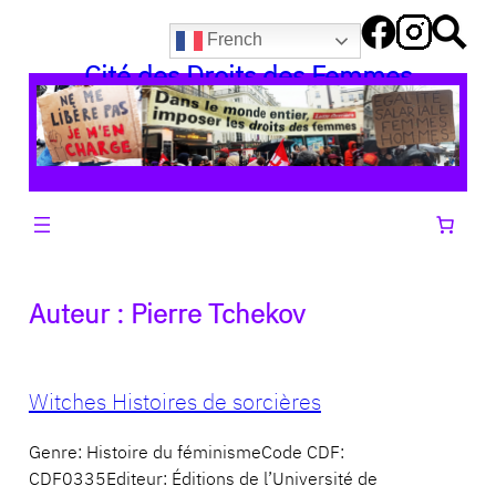
Aller
French
au
Cité des Droits des Femmes
contenu
Auteur :
Pierre Tchekov
Witches Histoires de sorcières
Genre: Histoire du féminismeCode CDF:
CDF0335Editeur: Éditions de l’Université de