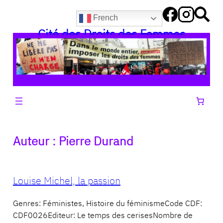
Aller
French
au
Cité des Droits des Femmes
contenu
Auteur :
Pierre Durand
Louise Michel, la passion
Genres: Féministes, Histoire du féminismeCode CDF:
CDF0026Editeur: Le temps des cerisesNombre de