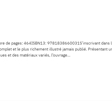
e de pages: 464ISBN13: 9781838660031S’inscrivant dans la s
omplet et le plus richement illustré jamais publié. Présentant u
iques et des matériaux variés, l’ouvrage…