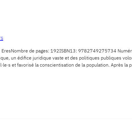
rs
ns EresNombre de pages: 192ISBN13: 9782749275734 Numéro 
fique, un édifice juridique vaste et des politiques publiques vo
l·le·s et favorisé la conscientisation de la population. Après l