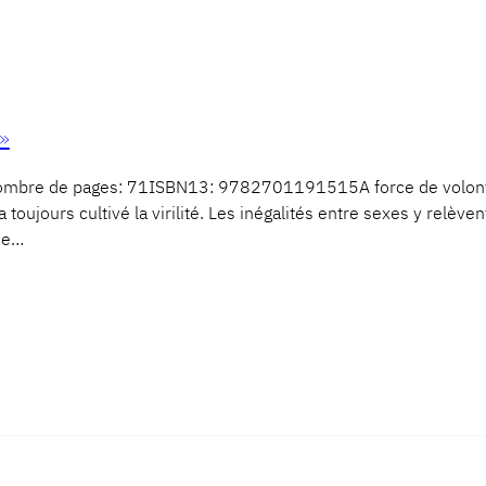
»
ombre de pages: 71ISBN13: 9782701191515A force de volonté
 a toujours cultivé la virilité. Les inégalités entre sexes y re
 de…