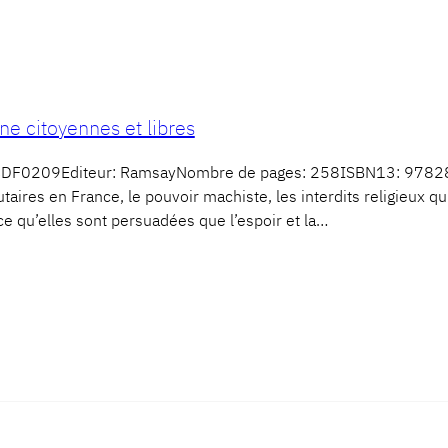
e citoyennes et libres
F: CDF0209Editeur: RamsayNombre de pages: 258ISBN13: 97828
taires en France, le pouvoir machiste, les interdits religieux q
ce qu’elles sont persuadées que l’espoir et la…