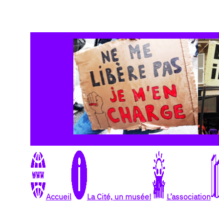
Aller
au
contenu
Accueil
La Cité, un musée!
L’association