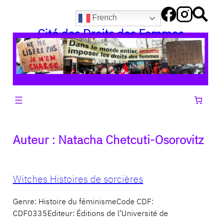
Aller
French
au
Cité des Droits des Femmes
contenu
Auteur :
Natacha Chetcuti-Osorovitz
Witches Histoires de sorcières
Genre: Histoire du féminismeCode CDF:
CDF0335Editeur: Éditions de l’Université de