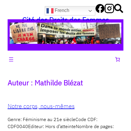
Aller
French
au
Cité des Droits des Femmes
contenu
Auteur :
Mathilde Blézat
Notre corps, nous-mêmes
Genre: Féminisme au 21e siècleCode CDF:
CDF0040Editeur: Hors d’atteinteNombre de pages: