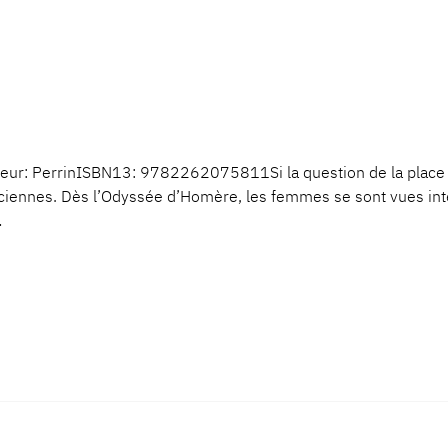
ur: PerrinISBN13: 9782262075811Si la question de la place d
nciennes. Dès l’Odyssée d’Homère, les femmes se sont vues inter
…