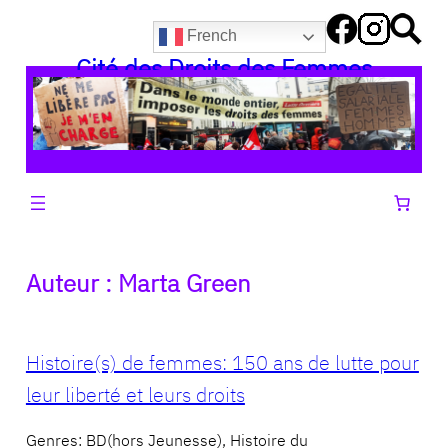
Aller
French
au
Cité des Droits des Femmes
contenu
Auteur :
Marta Green
Histoire(s) de femmes: 150 ans de lutte pour
leur liberté et leurs droits
Genres: BD(hors Jeunesse), Histoire du