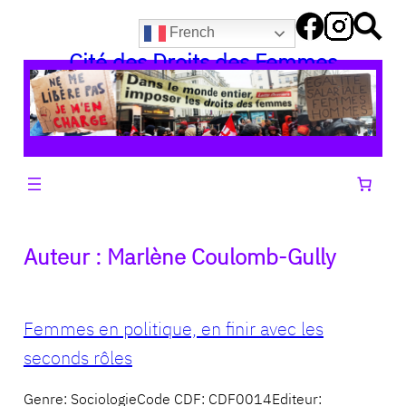
Aller
French
au
Cité des Droits des Femmes
contenu
Auteur :
Marlène Coulomb-Gully
Femmes en politique, en finir avec les
seconds rôles
Genre: SociologieCode CDF: CDF0014Editeur: