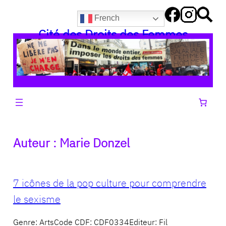
Aller
French
au
Cité des Droits des Femmes
contenu
Auteur :
Marie Donzel
7 icônes de la pop culture pour comprendre
le sexisme
Genre: ArtsCode CDF: CDF0334Editeur: Fil