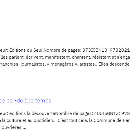
eur: Editions du SeuilNombre de pages: 373ISBN13: 9782021
les parlent, écrivent, manifestent, chantent, résistent et s’engage
franchies, journalistes, « ménagères », artistes.. Elles descend
e par-delà le temps
ur: éditions la découverteNombre de pages: 400ISBN13: 9782
on, à la culture et au quotidien… C’est tout cela, la Commune de P
s ouvrières,…