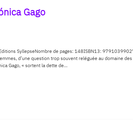
rónica Gago
Editions SyllepseNombre de pages: 148ISBN13: 9791039902762
femmes, d’une question trop souvent reléguée au domaine des «
nica Gago, « sortent la dette de…