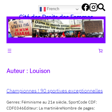
Aller
French
au
Cité des Droits des Femmes
contenu
Auteur :
Louison
Championnes ! 90 sportives exceptionnelles
Genres: Féminisme au 21e siècle, SportCode CDF:
CDF0346Editeur: La martinièreNombre de pages: