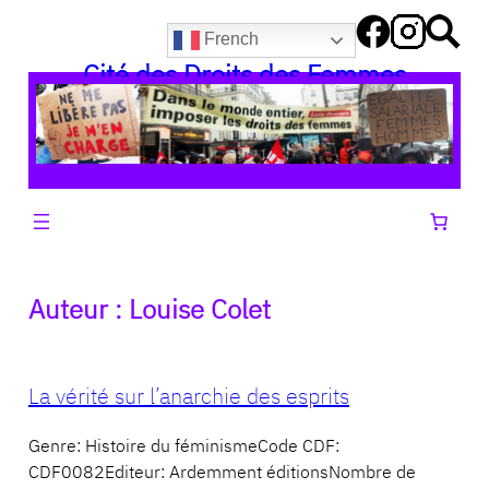
Aller
French
au
Cité des Droits des Femmes
contenu
Auteur :
Louise Colet
La vérité sur l’anarchie des esprits
Genre: Histoire du féminismeCode CDF:
CDF0082Editeur: Ardemment éditionsNombre de