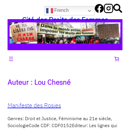
Aller
French
au
Cité des Droits des Femmes
contenu
Auteur :
Lou Chesné
Manifeste des Rosies
Genres: Droit et Justice, Féminisme au 21e siècle,
SociologieCode CDF: CDF0152Editeur: Les lignes qui