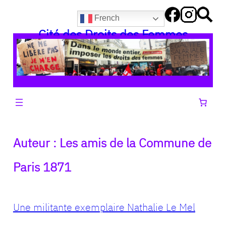
Aller
French
au
Cité des Droits des Femmes
contenu
Auteur :
Les amis de la Commune de
Paris 1871
Une militante exemplaire Nathalie Le Mel