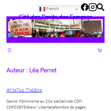
Aller
French
au
Cité des Droits des Femmes
contenu
Auteur :
Léa Perret
#MeToo Théâtre
Genre: Féminisme au 21e siècleCode CDF:
CDF0387Editeur: LibertaliaNombre de pages: