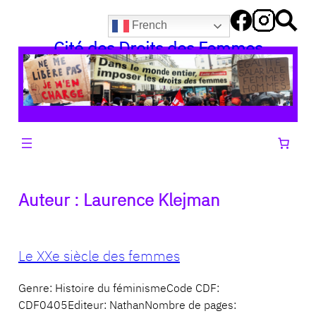
Aller
French
au
Cité des Droits des Femmes
contenu
Auteur :
Laurence Klejman
Le XXe siècle des femmes
Genre: Histoire du féminismeCode CDF:
CDF0405Editeur: NathanNombre de pages: