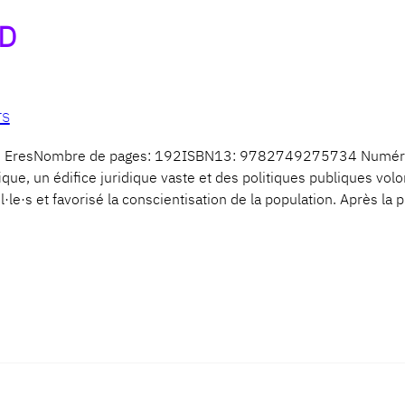
ND
rs
ns EresNombre de pages: 192ISBN13: 9782749275734 Numéro 
fique, un édifice juridique vaste et des politiques publiques vo
l·le·s et favorisé la conscientisation de la population. Après l