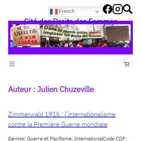
Aller
French
au
Cité des Droits des Femmes
contenu
Auteur :
Julien Chuzeville
Zimmerwald 1915 : l’internationalisme
contre la Première Guerre mondiale
Genres: Guerre et Pacifisme, InternationalCode CDF: