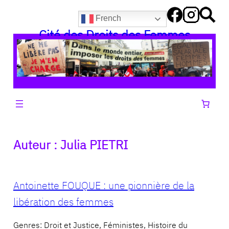
Aller
French
au
Cité des Droits des Femmes
contenu
Auteur :
Julia PIETRI
Antoinette FOUQUE : une pionnière de la
libération des femmes
Genres: Droit et Justice, Féministes, Histoire du