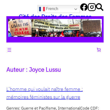
Aller
French
au
Cité des Droits des Femmes
contenu
Auteur :
Joyce Lussu
L’homme qui voulait naître femme :
mémoires féministes sur la guerre
Genres: Guerre et Pacifisme, InternationalCode CDF: