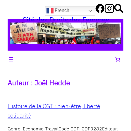
Aller
French
au
Cité des Droits des Femmes
contenu
Auteur :
Joêl Hedde
Histoire de la CGT : bien-être, liberté,
solidarité
Genre: Economie-TravailCode CDF: CDF0282Editeur: