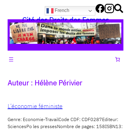
Aller
French
au
Cité des Droits des Femmes
contenu
Auteur :
Hélène Périvier
L’économie féministe
Genre: Economie-TravailCode CDF: CDF0287Editeur:
SciencesPo les pressesNombre de pages: 158ISBN13: