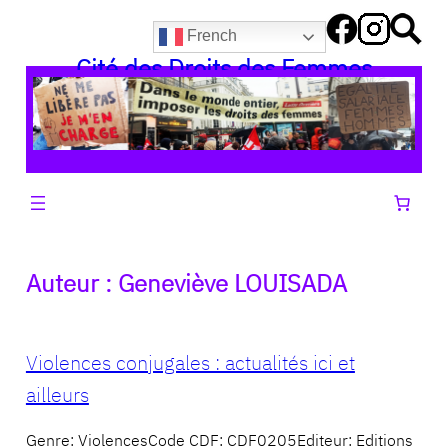
Aller
French
au
Cité des Droits des Femmes
contenu
Auteur :
Geneviève LOUISADA
Violences conjugales : actualités ici et
ailleurs
Genre: ViolencesCode CDF: CDF0205Editeur: Editions