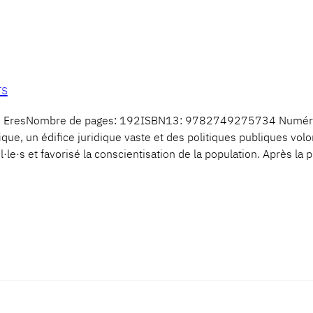
rs
ns EresNombre de pages: 192ISBN13: 9782749275734 Numéro 
fique, un édifice juridique vaste et des politiques publiques vo
l·le·s et favorisé la conscientisation de la population. Après l