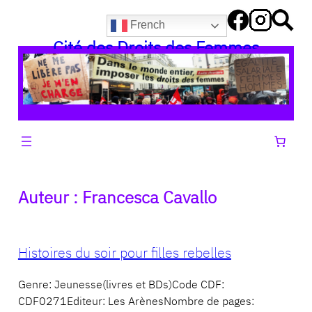
Aller
French
au
Cité des Droits des Femmes
contenu
Auteur :
Francesca Cavallo
Histoires du soir pour filles rebelles
Genre: Jeunesse(livres et BDs)Code CDF:
CDF0271Editeur: Les ArènesNombre de pages: