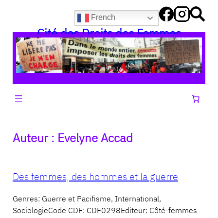
Aller
French
au
Cité des Droits des Femmes
contenu
Auteur :
Evelyne Accad
Des femmes, des hommes et la guerre
Genres: Guerre et Pacifisme, International,
SociologieCode CDF: CDF0298Editeur: Côté-femmes